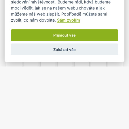
sledování návštěvnosti. Budeme rádi, když budeme
moci vědět, jak se na našem webu chováte a jak
můžeme náš web zlepšit. Popřípadě můžete sami
zvolit, co nám dovolíte.
Sám zvolím
7
8
9
10
11
12
13
•+
Přijmout vše
Zakázat vše
14
15
16
17
18
19
20
21
22
23
24
25
26
27
•
1
2
3
4
28
29
30