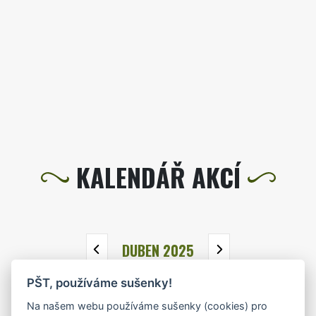
KALENDÁŘ AKCÍ
DUBEN 2025
PŠT, používáme sušenky!
PO
ÚT
ST
ČT
PÁ
SO
NE
Na našem webu používáme sušenky (cookies) pro
31
1
2
3
4
5
6