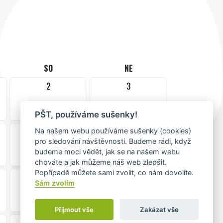
SO
NE
2
3
PŠT, používáme sušenky!
9
10
Na našem webu používáme sušenky (cookies)
pro sledování návštěvnosti. Budeme rádi, když
budeme moci vědět, jak se na našem webu
chováte a jak můžeme náš web zlepšit.
Popřípadě můžete sami zvolit, co nám dovolíte.
16
17
Sám zvolím
Přijmout vše
Zakázat vše