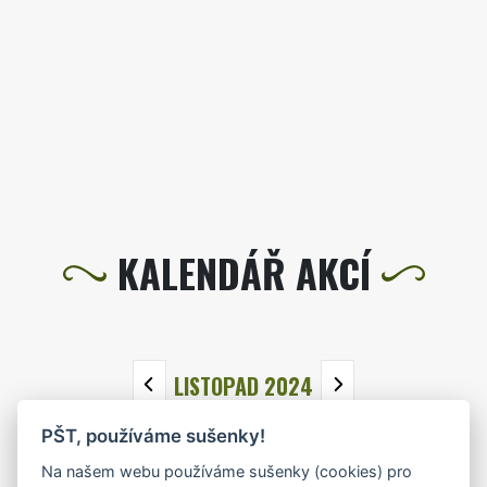
KALENDÁŘ AKCÍ
LISTOPAD 2024
PŠT, používáme sušenky!
PO
ÚT
ST
ČT
PÁ
SO
NE
Na našem webu používáme sušenky (cookies) pro
28
29
30
31
1
2
3