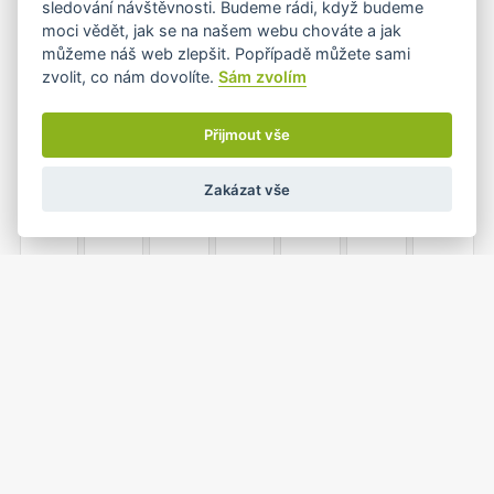
sledování návštěvnosti. Budeme rádi, když budeme
moci vědět, jak se na našem webu chováte a jak
můžeme náš web zlepšit. Popřípadě můžete sami
zvolit, co nám dovolíte.
Sám zvolím
4
5
6
7
8
9
10
Přijmout vše
Zakázat vše
11
12
13
14
15
16
17
18
19
20
21
22
23
24
•
1
25
26
27
28
29
30