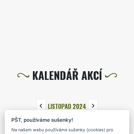
KALENDÁŘ AKCÍ
LISTOPAD 2024
PŠT, používáme sušenky!
PO
ÚT
ST
ČT
PÁ
SO
NE
Na našem webu používáme sušenky (cookies) pro
28
29
30
31
1
2
3