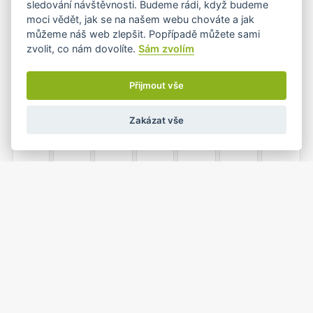
sledování návštěvnosti. Budeme rádi, když budeme
moci vědět, jak se na našem webu chováte a jak
můžeme náš web zlepšit. Popřípadě můžete sami
zvolit, co nám dovolíte.
Sám zvolím
4
5
6
7
8
9
10
Přijmout vše
Zakázat vše
11
12
13
14
15
16
17
18
19
20
21
22
23
24
•
1
25
26
27
28
29
30