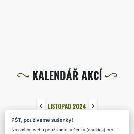
KALENDÁŘ AKCÍ
LISTOPAD 2024
PŠT, používáme sušenky!
PO
ÚT
ST
ČT
PÁ
SO
NE
Na našem webu používáme sušenky (cookies) pro
28
29
30
31
1
2
3