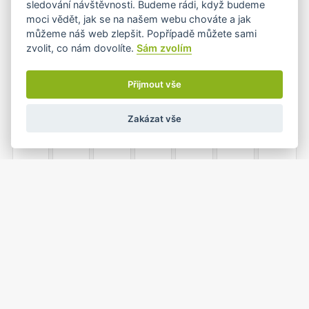
sledování návštěvnosti. Budeme rádi, když budeme
moci vědět, jak se na našem webu chováte a jak
můžeme náš web zlepšit. Popřípadě můžete sami
zvolit, co nám dovolíte.
Sám zvolím
4
5
6
7
8
9
10
Přijmout vše
Zakázat vše
11
12
13
14
15
16
17
18
19
20
21
22
23
24
•
1
25
26
27
28
29
30