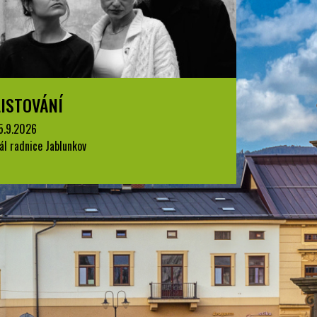
LISTOVÁNÍ
LISTOVÁ
5.9.2026
15.9.2026
ál radnice Jablunkov
Sál radnice 