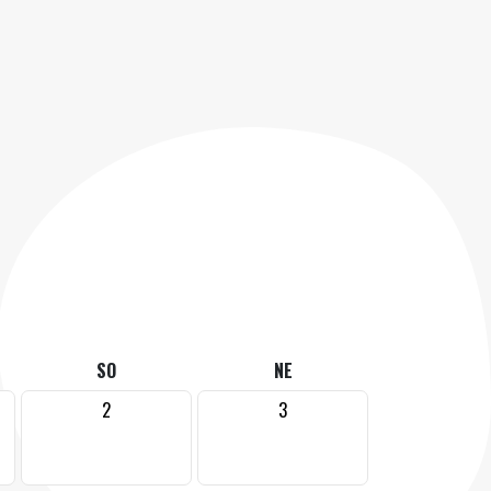
SO
NE
2
3