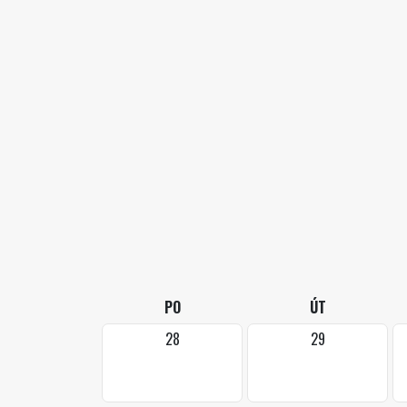
PO
ÚT
28
29