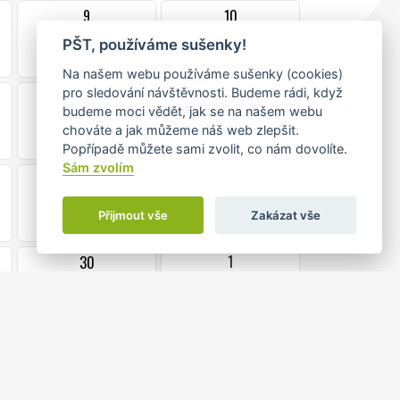
9
10
PŠT, používáme sušenky!
Na našem webu používáme sušenky (cookies)
pro sledování návštěvnosti. Budeme rádi, když
16
17
budeme moci vědět, jak se na našem webu
chováte a jak můžeme náš web zlepšit.
Popřípadě můžete sami zvolit, co nám dovolíte.
Sám zvolím
23
24
Přijmout vše
Zakázat vše
1
30