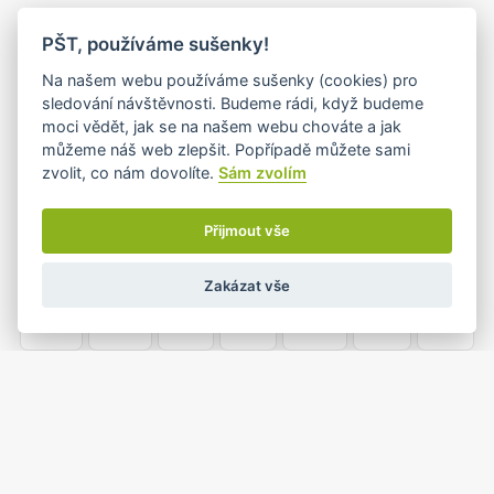
PO
ÚT
ST
ČT
PÁ
SO
NE
PŠT, používáme sušenky!
25
26
27
28
29
30
1
Na našem webu používáme sušenky (cookies) pro
sledování návštěvnosti. Budeme rádi, když budeme
moci vědět, jak se na našem webu chováte a jak
můžeme náš web zlepšit. Popřípadě můžete sami
2
3
4
5
6
7
8
zvolit, co nám dovolíte.
Sám zvolím
•
•
Přijmout vše
9
10
11
12
13
14
15
Zakázat vše
•+
•
16
17
18
19
20
21
22
•
•
23
24
25
26
27
28
29