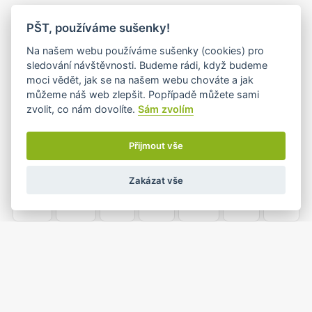
PO
ÚT
ST
ČT
PÁ
SO
NE
PŠT, používáme sušenky!
25
26
27
28
29
30
1
Na našem webu používáme sušenky (cookies) pro
sledování návštěvnosti. Budeme rádi, když budeme
moci vědět, jak se na našem webu chováte a jak
můžeme náš web zlepšit. Popřípadě můžete sami
2
3
4
5
6
7
8
zvolit, co nám dovolíte.
Sám zvolím
•
•
Přijmout vše
9
10
11
12
13
14
15
Zakázat vše
•+
•
16
17
18
19
20
21
22
•
•
23
24
25
26
27
28
29