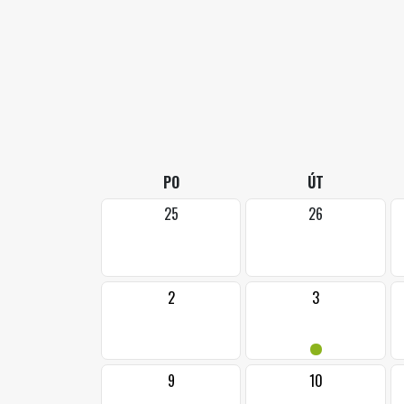
PO
ÚT
25
26
2
3
•
9
10