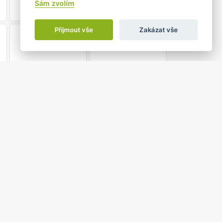
Sám zvolím
Přijmout vše
Zakázat vše
21
22
28
29
4
5