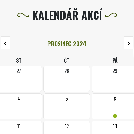
KALENDÁŘ AKCÍ
PROSINEC 2024
ST
ČT
PÁ
27
28
29
4
5
6
•
11
12
13