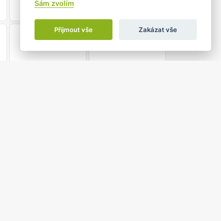
Sám zvolím
Přijmout vše
Zakázat vše
21
22
28
29
4
5