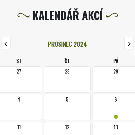
KALENDÁŘ AKCÍ
PROSINEC 2024
ST
ČT
PÁ
27
28
29
4
5
6
•
11
12
13