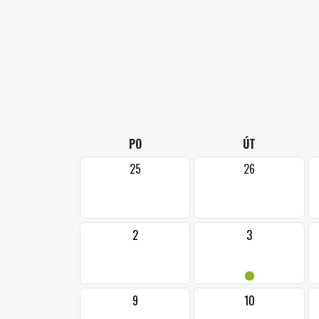
PO
ÚT
25
26
2
3
•
9
10