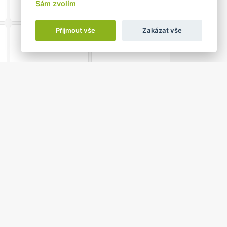
Sám zvolím
Přijmout vše
Zakázat vše
21
22
28
29
4
5