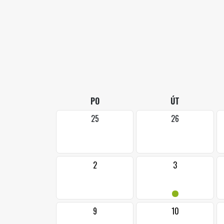
PO
ÚT
25
26
2
3
•
9
10