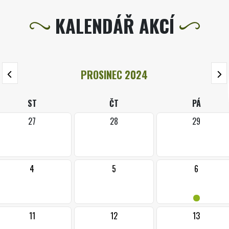
KALENDÁŘ AKCÍ
PROSINEC 2024
ST
ČT
PÁ
27
28
29
4
5
6
•
11
12
13