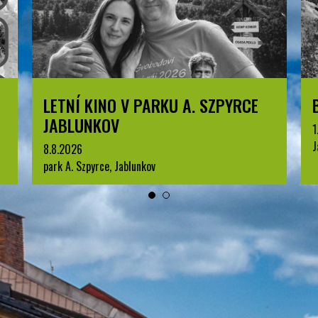
BESKYDSKÝ PRŮZKUMNÍK
1.7.2026
1
Jablunkov
J