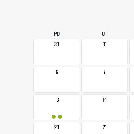
PO
ÚT
30
31
6
7
13
14
••
20
21