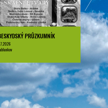
BESKYDSKÝ PRŮZKUMNÍK
BESKYD
.7.2026
1.7.2026
ablunkov
Jablunkov