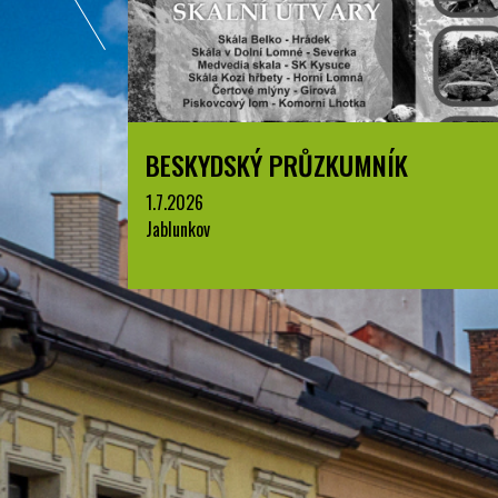
LETNÍ KINO V PARKU A. SZPYRCE
JABLUNKOV
8.8.2026
park A. Szpyrce, Jablunkov