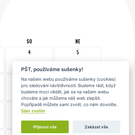
SO
NE
4
5
PŠT, používáme sušenky!
11
12
Na našem webu používáme sušenky (cookies)
pro sledování návštěvnosti. Budeme rádi, když
budeme moci vědět, jak se na našem webu
chováte a jak můžeme náš web zlepšit.
Popřípadě můžete sami zvolit, co nám dovolíte.
18
19
Sám zvolím
Přijmout vše
Zakázat vše