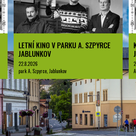
LETNÍ KINO V PARKU A. SZPYRCE
JABLUNKOV
22.8.2026
2
park A. Szpyrce, Jablunkov
A