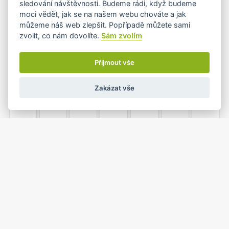
sledování návštěvnosti. Budeme rádi, když budeme
moci vědět, jak se na našem webu chováte a jak
můžeme náš web zlepšit. Popřípadě můžete sami
zvolit, co nám dovolíte.
Sám zvolím
6
7
8
9
10
11
12
Přijmout vše
Zakázat vše
13
14
15
16
17
18
19
20
21
22
23
24
25
26
1
2
3
4
5
27
28