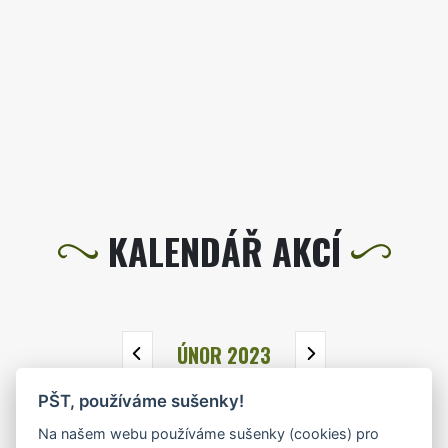
KALENDÁŘ AKCÍ
ÚNOR 2023
PŠT, používáme sušenky!
PO
ÚT
ST
ČT
PÁ
SO
NE
Na našem webu používáme sušenky (cookies) pro
30
31
1
2
3
4
5