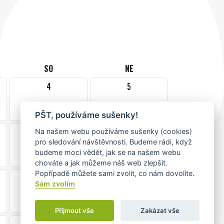
SO
NE
4
5
PŠT, používáme sušenky!
11
12
Na našem webu používáme sušenky (cookies)
pro sledování návštěvnosti. Budeme rádi, když
budeme moci vědět, jak se na našem webu
chováte a jak můžeme náš web zlepšit.
Popřípadě můžete sami zvolit, co nám dovolíte.
18
19
Sám zvolím
Přijmout vše
Zakázat vše