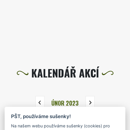
KALENDÁŘ AKCÍ
ÚNOR 2023
PŠT, používáme sušenky!
PO
ÚT
ST
ČT
PÁ
SO
NE
Na našem webu používáme sušenky (cookies) pro
30
31
1
2
3
4
5