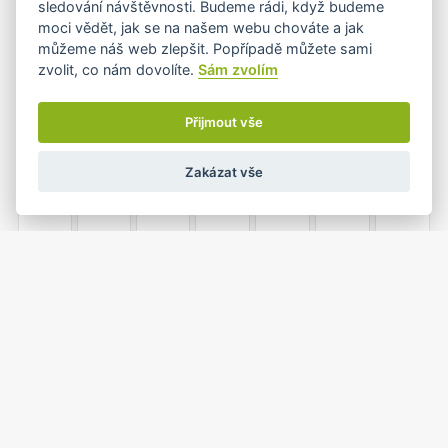
sledování návštěvnosti. Budeme rádi, když budeme
moci vědět, jak se na našem webu chováte a jak
můžeme náš web zlepšit. Popřípadě můžete sami
zvolit, co nám dovolíte.
Sám zvolím
6
7
8
9
10
11
12
Přijmout vše
Zakázat vše
13
14
15
16
17
18
19
20
21
22
23
24
25
26
1
2
3
4
5
27
28