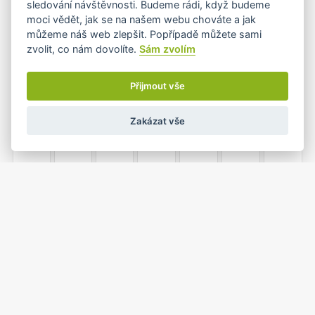
sledování návštěvnosti. Budeme rádi, když budeme
moci vědět, jak se na našem webu chováte a jak
můžeme náš web zlepšit. Popřípadě můžete sami
zvolit, co nám dovolíte.
Sám zvolím
6
7
8
9
10
11
12
Přijmout vše
Zakázat vše
13
14
15
16
17
18
19
20
21
22
23
24
25
26
1
2
3
4
5
27
28