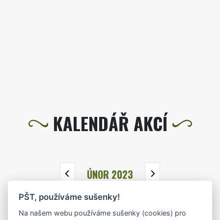
KALENDÁŘ AKCÍ
ÚNOR 2023
PŠT, používáme sušenky!
PO
ÚT
ST
ČT
PÁ
SO
NE
Na našem webu používáme sušenky (cookies) pro
30
31
1
2
3
4
5