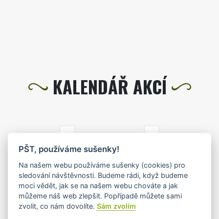
KALENDÁŘ AKCÍ
LISTOPAD 2024
PŠT, používáme sušenky!
PO
ÚT
ST
ČT
PÁ
SO
NE
Na našem webu používáme sušenky (cookies) pro
sledování návštěvnosti. Budeme rádi, když budeme
28
29
30
31
1
2
3
moci vědět, jak se na našem webu chováte a jak
můžeme náš web zlepšit. Popřípadě můžete sami
zvolit, co nám dovolíte.
Sám zvolím