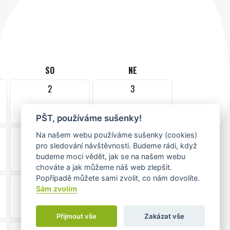
SO
NE
2
3
PŠT, používáme sušenky!
9
10
Na našem webu používáme sušenky (cookies)
pro sledování návštěvnosti. Budeme rádi, když
budeme moci vědět, jak se na našem webu
chováte a jak můžeme náš web zlepšit.
Popřípadě můžete sami zvolit, co nám dovolíte.
16
17
Sám zvolím
Přijmout vše
Zakázat vše