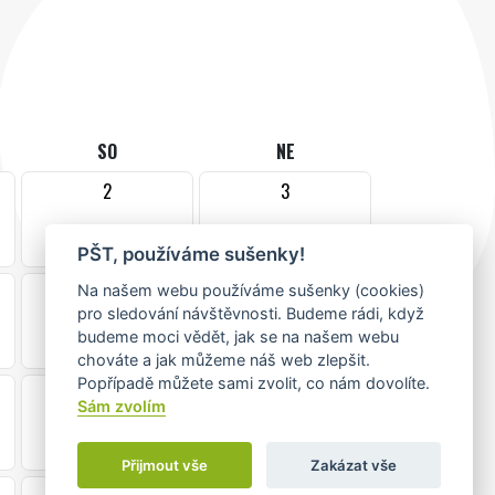
SO
NE
2
3
PŠT, používáme sušenky!
9
10
Na našem webu používáme sušenky (cookies)
pro sledování návštěvnosti. Budeme rádi, když
budeme moci vědět, jak se na našem webu
chováte a jak můžeme náš web zlepšit.
Popřípadě můžete sami zvolit, co nám dovolíte.
16
17
Sám zvolím
Přijmout vše
Zakázat vše