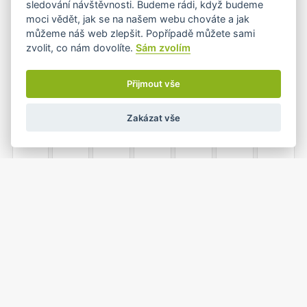
sledování návštěvnosti. Budeme rádi, když budeme
moci vědět, jak se na našem webu chováte a jak
můžeme náš web zlepšit. Popřípadě můžete sami
zvolit, co nám dovolíte.
Sám zvolím
4
5
6
7
8
9
10
Přijmout vše
Zakázat vše
11
12
13
14
15
16
17
18
19
20
21
22
23
24
25
26
27
28
29
30
31