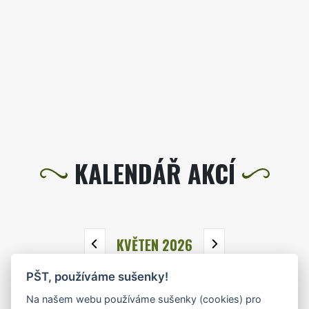
KALENDÁŘ AKCÍ
KVĚTEN 2026
PŠT, používáme sušenky!
PO
ÚT
ST
ČT
PÁ
SO
NE
Na našem webu používáme sušenky (cookies) pro
27
28
29
30
1
2
3