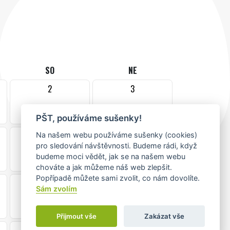
SO
NE
2
3
PŠT, používáme sušenky!
9
10
Na našem webu používáme sušenky (cookies)
pro sledování návštěvnosti. Budeme rádi, když
budeme moci vědět, jak se na našem webu
chováte a jak můžeme náš web zlepšit.
Popřípadě můžete sami zvolit, co nám dovolíte.
16
17
Sám zvolím
Přijmout vše
Zakázat vše