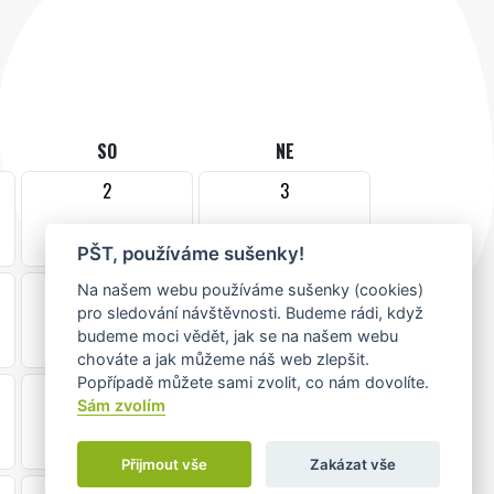
SO
NE
2
3
PŠT, používáme sušenky!
9
10
Na našem webu používáme sušenky (cookies)
pro sledování návštěvnosti. Budeme rádi, když
budeme moci vědět, jak se na našem webu
chováte a jak můžeme náš web zlepšit.
Popřípadě můžete sami zvolit, co nám dovolíte.
16
17
Sám zvolím
Přijmout vše
Zakázat vše