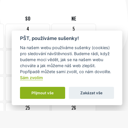
SO
NE
4
5
PŠT, používáme sušenky!
Na našem webu používáme sušenky (cookies)
pro sledování návštěvnosti. Budeme rádi, když
11
12
budeme moci vědět, jak se na našem webu
chováte a jak můžeme náš web zlepšit.
Popřípadě můžete sami zvolit, co nám dovolíte.
Sám zvolím
18
19
Přijmout vše
Zakázat vše
25
26