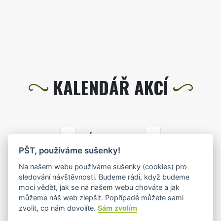
KALENDÁŘ AKCÍ
ÚNOR 2023
PŠT, používáme sušenky!
PO
ÚT
ST
ČT
PÁ
SO
NE
Na našem webu používáme sušenky (cookies) pro
sledování návštěvnosti. Budeme rádi, když budeme
30
31
1
2
3
4
5
moci vědět, jak se na našem webu chováte a jak
můžeme náš web zlepšit. Popřípadě můžete sami
zvolit, co nám dovolíte.
Sám zvolím