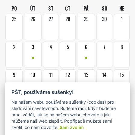
PO
ÚT
ST
ČT
PÁ
SO
NE
25
26
27
28
29
30
1
2
3
4
5
6
7
8
•
•
9
10
11
12
13
14
15
•+
•
PŠT, používáme sušenky!
16
17
18
19
20
21
22
Na našem webu používáme sušenky (cookies) pro
sledování návštěvnosti. Budeme rádi, když budeme
•
•
moci vědět, jak se na našem webu chováte a jak
můžeme náš web zlepšit. Popřípadě můžete sami
zvolit, co nám dovolíte.
Sám zvolím
23
24
25
26
27
28
29