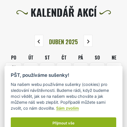
KALENDÁŘ AKCÍ
DUBEN 2025
PO
ÚT
ST
ČT
PÁ
SO
NE
31
1
2
3
4
5
6
PŠT, používáme sušenky!
Na našem webu používáme sušenky (cookies) pro
sledování návštěvnosti. Budeme rádi, když budeme
7
8
9
10
11
12
13
moci vědět, jak se na našem webu chováte a jak
•+
můžeme náš web zlepšit. Popřípadě můžete sami
zvolit, co nám dovolíte.
Sám zvolím
14
15
16
17
18
19
20
Přijmout vše