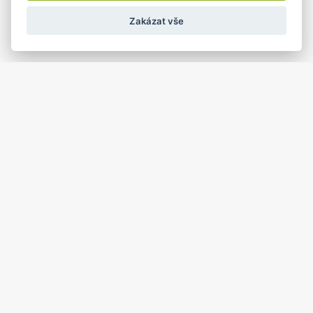
Zakázat vše
19 květen
KINO - Ovce žerou první
19.05.2026 od: 18:00 do