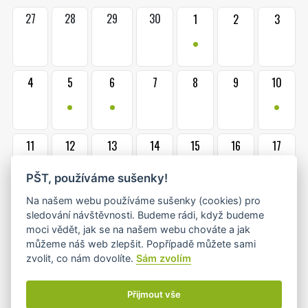
27
28
29
30
1
2
3
•
4
5
6
7
8
9
10
•
•
•
11
12
13
14
15
16
17
•
•+
•
•
PŠT, používáme sušenky!
Na našem webu používáme sušenky (cookies) pro
18
19
20
21
22
23
24
sledování návštěvnosti. Budeme rádi, když budeme
•
•
•
moci vědět, jak se na našem webu chováte a jak
můžeme náš web zlepšit. Popřípadě můžete sami
zvolit, co nám dovolíte.
Sám zvolím
25
26
27
28
29
30
31
•
•
•
Přijmout vše