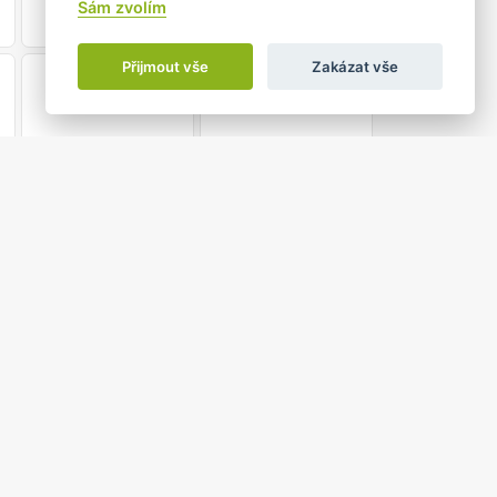
Sám zvolím
Přijmout vše
Zakázat vše
21
22
28
29
5
6