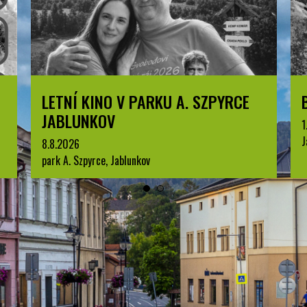
LETNÍ KINO V PARKU A. SZPYRCE
JABLUNKOV
1
J
8.8.2026
park A. Szpyrce, Jablunkov