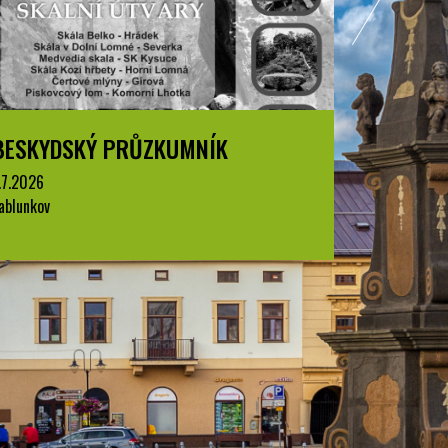
BESKYDSKÝ PRŮZKUMNÍK
BESKYD
.7.2026
1.7.2026
ablunkov
Jablunkov