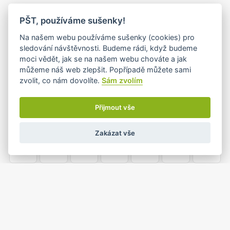
PO
ÚT
ST
ČT
PÁ
SO
NE
PŠT, používáme sušenky!
26
27
28
29
30
31
1
Na našem webu používáme sušenky (cookies) pro
sledování návštěvnosti. Budeme rádi, když budeme
moci vědět, jak se na našem webu chováte a jak
můžeme náš web zlepšit. Popřípadě můžete sami
2
3
4
5
6
7
8
zvolit, co nám dovolíte.
Sám zvolím
Přijmout vše
9
10
11
12
13
14
15
Zakázat vše
16
17
18
19
20
21
22
23
24
25
26
27
28
29