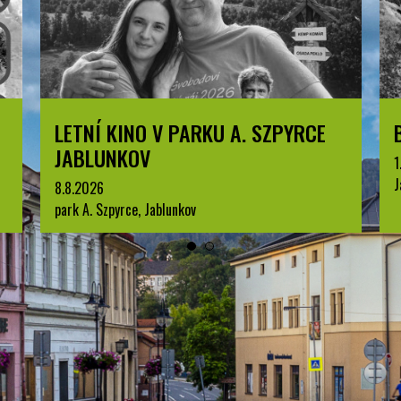
LETNÍ KINO V PARKU A. SZPYRCE
JABLUNKOV
1
J
8.8.2026
park A. Szpyrce, Jablunkov