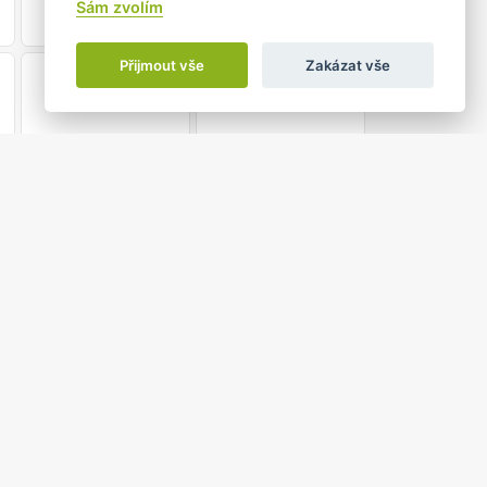
Sám zvolím
Přijmout vše
Zakázat vše
21
22
28
29
5
6