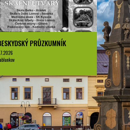
BESKYDSKÝ PRŮZKUMNÍK
BESKYD
.7.2026
1.7.2026
ablunkov
Jablunkov