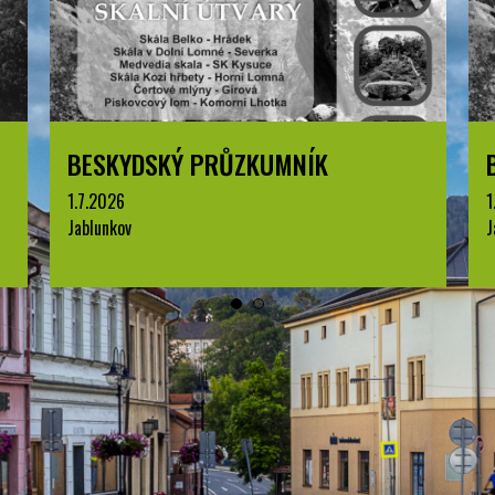
YDSKÝ PRŮZKUMNÍK
BESKYDSKÝ 
6
1.7.2026
ov
Jablunkov