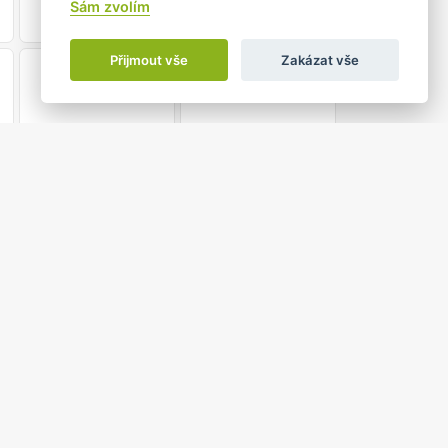
Sám zvolím
Přijmout vše
Zakázat vše
21
22
28
29
5
6