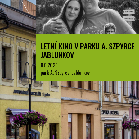
LETNÍ KINO V PARKU A. SZPYRCE
BESK
JABLUNKOV
1.7.202
Jablunk
8.8.2026
park A. Szpyrce, Jablunkov