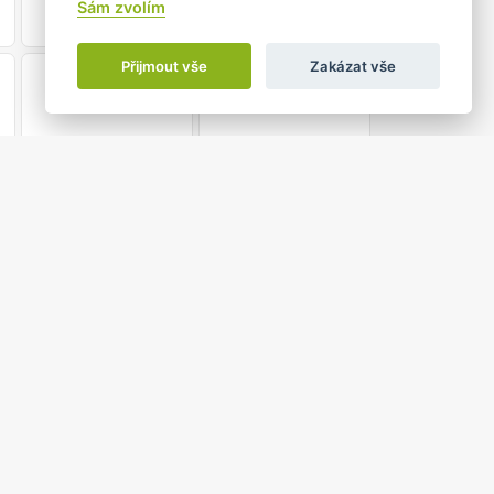
Sám zvolím
Přijmout vše
Zakázat vše
21
22
28
29
5
6