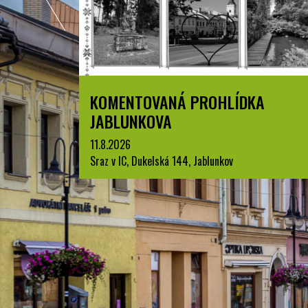
KOMENTOVANÁ PROHLÍDKA
LETN
JABLUNKOVA
JABL
11.8.2026
22.8.20
Sraz v IC, Dukelská 144, Jablunkov
park A. 