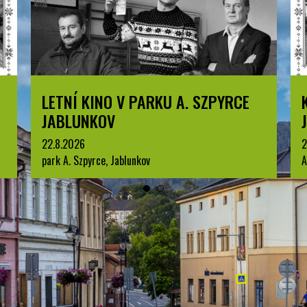
Í KINO V PARKU A. SZPYRCE
KOMENTOVA
UNKOV
JABLUNKOVA
26
25.8.2026
Szpyrce, Jablunkov
Arboretum u Sanato