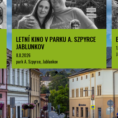
LETNÍ KINO V PARKU A. SZPYRCE
JABLUNKOV
1
J
8.8.2026
park A. Szpyrce, Jablunkov