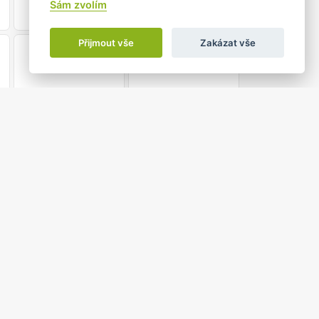
Sám zvolím
Přijmout vše
Zakázat vše
21
22
28
29
5
6