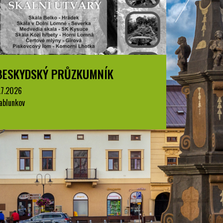
BESKYDSKÝ PRŮZKUMNÍK
BESKYD
.7.2026
1.7.2026
ablunkov
Jablunkov