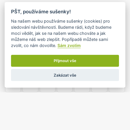
PO
ÚT
ST
ČT
PÁ
SO
NE
PŠT, používáme sušenky!
26
27
28
29
30
31
1
Na našem webu používáme sušenky (cookies) pro
sledování návštěvnosti. Budeme rádi, když budeme
moci vědět, jak se na našem webu chováte a jak
můžeme náš web zlepšit. Popřípadě můžete sami
2
3
4
5
6
7
8
zvolit, co nám dovolíte.
Sám zvolím
Přijmout vše
9
10
11
12
13
14
15
Zakázat vše
16
17
18
19
20
21
22
23
24
25
26
27
28
29