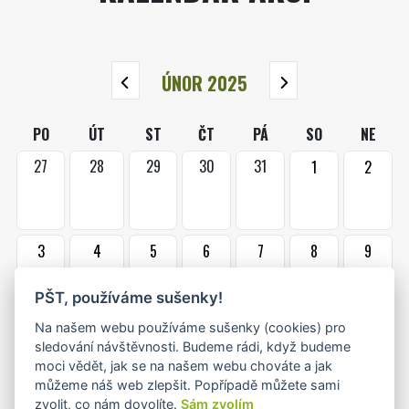
ÚNOR 2025
PO
ÚT
ST
ČT
PÁ
SO
NE
27
28
29
30
31
1
2
3
4
5
6
7
8
9
•
•
PŠT, používáme sušenky!
Na našem webu používáme sušenky (cookies) pro
10
11
12
13
14
15
16
sledování návštěvnosti. Budeme rádi, když budeme
•+
•
moci vědět, jak se na našem webu chováte a jak
můžeme náš web zlepšit. Popřípadě můžete sami
zvolit, co nám dovolíte.
Sám zvolím