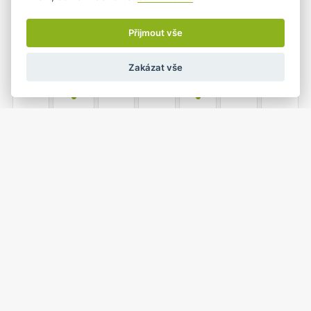
17
18
19
20
21
22
23
•
•
Přijmout vše
Zakázat vše
1
2
24
25
26
27
28
•
•