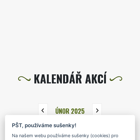
KALENDÁŘ AKCÍ
ÚNOR 2025
PŠT, používáme sušenky!
PO
ÚT
ST
ČT
PÁ
SO
NE
Na našem webu používáme sušenky (cookies) pro
27
28
29
30
31
1
2