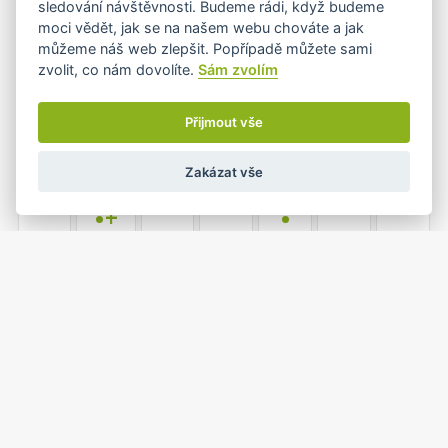
sledování návštěvnosti. Budeme rádi, když budeme
moci vědět, jak se na našem webu chováte a jak
můžeme náš web zlepšit. Popřípadě můžete sami
zvolit, co nám dovolíte.
Sám zvolím
3
4
5
6
7
8
9
•
•
Přijmout vše
Zakázat vše
10
11
12
13
14
15
16
•+
•
17
18
19
20
21
22
23
•
•
1
2
24
25
26
27
28
•
•