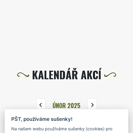
KALENDÁŘ AKCÍ
ÚNOR 2025
PŠT, používáme sušenky!
PO
ÚT
ST
ČT
PÁ
SO
NE
Na našem webu používáme sušenky (cookies) pro
27
28
29
30
31
1
2