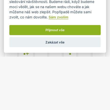
sledování návštěvnosti. Budeme rádi, když budeme
moci vědět, jak se na našem webu chováte a jak
můžeme náš web zlepšit. Popřípadě můžete sami
zvolit, co nám dovolíte.
Sám zvolím
3
4
5
6
7
8
9
•
•
Přijmout vše
Zakázat vše
10
11
12
13
14
15
16
•+
•
17
18
19
20
21
22
23
•
•
1
2
24
25
26
27
28
•
•