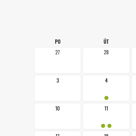
PO
ÚT
27
28
3
4
•
10
11
••