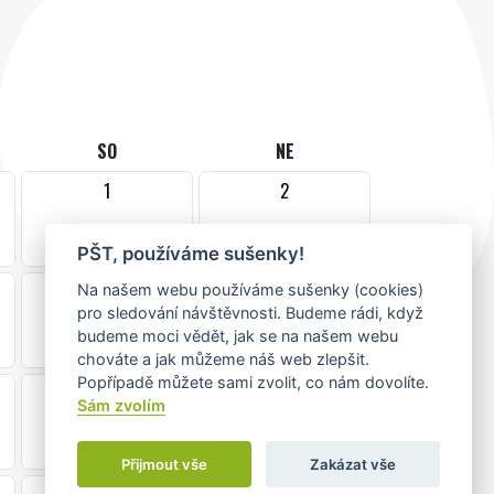
SO
NE
1
2
PŠT, používáme sušenky!
8
9
Na našem webu používáme sušenky (cookies)
pro sledování návštěvnosti. Budeme rádi, když
budeme moci vědět, jak se na našem webu
chováte a jak můžeme náš web zlepšit.
Popřípadě můžete sami zvolit, co nám dovolíte.
15
16
Sám zvolím
Přijmout vše
Zakázat vše