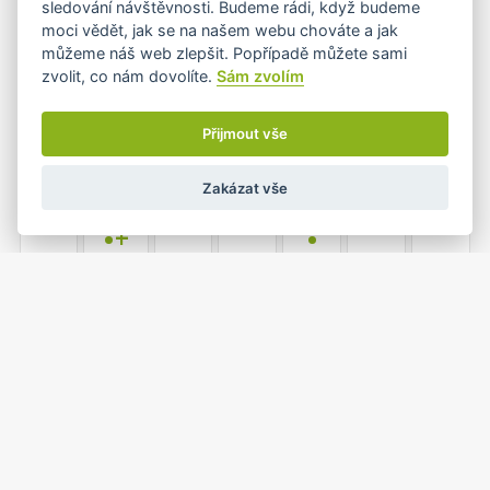
sledování návštěvnosti. Budeme rádi, když budeme
moci vědět, jak se na našem webu chováte a jak
můžeme náš web zlepšit. Popřípadě můžete sami
zvolit, co nám dovolíte.
Sám zvolím
3
4
5
6
7
8
9
•
•
Přijmout vše
Zakázat vše
10
11
12
13
14
15
16
•+
•
17
18
19
20
21
22
23
•
•
1
2
24
25
26
27
28
•
•