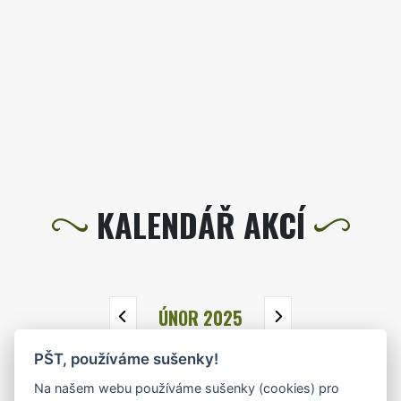
KALENDÁŘ AKCÍ
ÚNOR 2025
PŠT, používáme sušenky!
PO
ÚT
ST
ČT
PÁ
SO
NE
Na našem webu používáme sušenky (cookies) pro
27
28
29
30
31
1
2