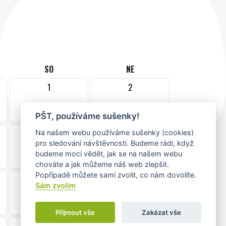
SO
NE
1
2
PŠT, používáme sušenky!
8
9
Na našem webu používáme sušenky (cookies)
pro sledování návštěvnosti. Budeme rádi, když
budeme moci vědět, jak se na našem webu
chováte a jak můžeme náš web zlepšit.
Popřípadě můžete sami zvolit, co nám dovolíte.
15
16
Sám zvolím
Přijmout vše
Zakázat vše