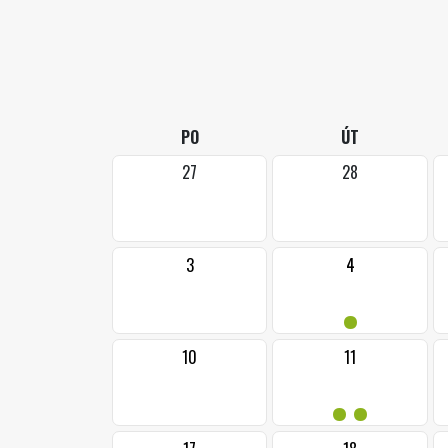
PO
ÚT
27
28
3
4
•
10
11
••