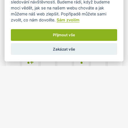
sledování návštěvnosti. Budeme rádi, když budeme
moci vědět, jak se na našem webu chováte a jak
můžeme náš web zlepšit. Popřípadě můžete sami
zvolit, co nám dovolíte.
Sám zvolím
3
4
5
6
7
8
9
•
•
Přijmout vše
Zakázat vše
10
11
12
13
14
15
16
•+
•
17
18
19
20
21
22
23
•
•
1
2
24
25
26
27
28
•
•