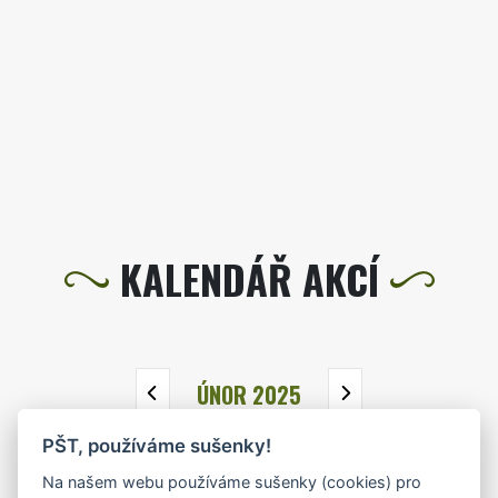
KALENDÁŘ AKCÍ
ÚNOR 2025
PŠT, používáme sušenky!
PO
ÚT
ST
ČT
PÁ
SO
NE
Na našem webu používáme sušenky (cookies) pro
27
28
29
30
31
1
2