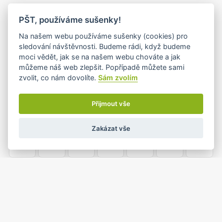
PO
ÚT
ST
ČT
PÁ
SO
NE
PŠT, používáme sušenky!
26
27
28
29
30
31
1
Na našem webu používáme sušenky (cookies) pro
sledování návštěvnosti. Budeme rádi, když budeme
moci vědět, jak se na našem webu chováte a jak
můžeme náš web zlepšit. Popřípadě můžete sami
2
3
4
5
6
7
8
zvolit, co nám dovolíte.
Sám zvolím
Přijmout vše
9
10
11
12
13
14
15
Zakázat vše
16
17
18
19
20
21
22
23
24
25
26
27
28
29