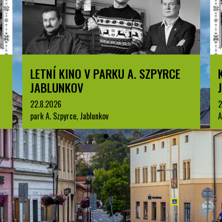
LETNÍ KINO V PARKU A. SZPYRCE
JABLUNKOV
22.8.2026
2
park A. Szpyrce, Jablunkov
A