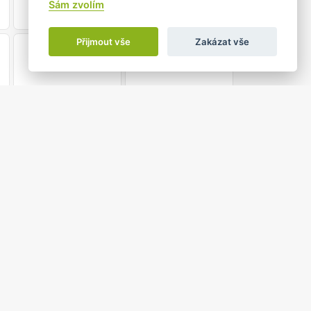
Sám zvolím
Přijmout vše
Zakázat vše
21
22
28
29
4
5