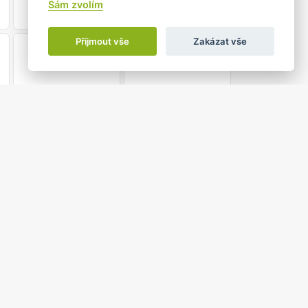
Sám zvolím
Přijmout vše
Zakázat vše
21
22
28
29
4
5