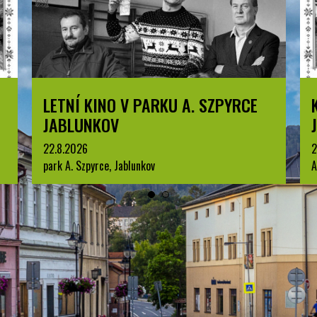
LETNÍ KINO V PARKU A. SZPYRCE
JABLUNKOV
22.8.2026
2
park A. Szpyrce, Jablunkov
A