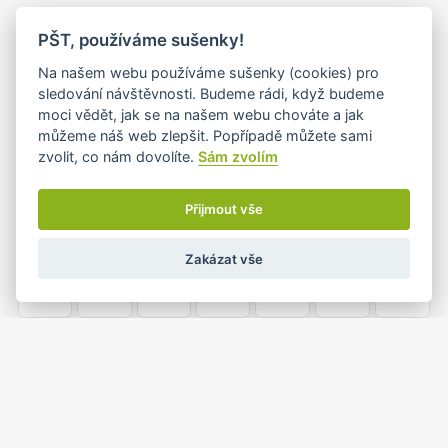
PO
ÚT
ST
ČT
PÁ
SO
NE
PŠT, používáme sušenky!
26
27
28
29
30
31
1
Na našem webu používáme sušenky (cookies) pro
sledování návštěvnosti. Budeme rádi, když budeme
moci vědět, jak se na našem webu chováte a jak
můžeme náš web zlepšit. Popřípadě můžete sami
2
3
4
5
6
7
8
zvolit, co nám dovolíte.
Sám zvolím
Přijmout vše
9
10
11
12
13
14
15
Zakázat vše
16
17
18
19
20
21
22
23
24
25
26
27
28
29