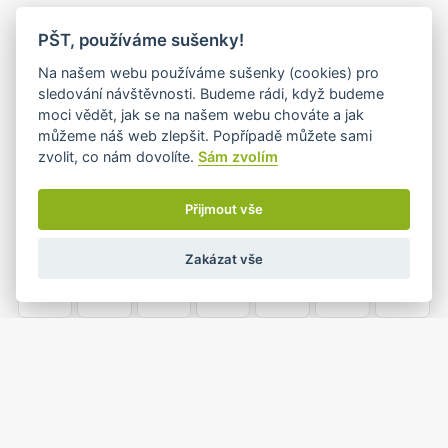
PO
ÚT
ST
ČT
PÁ
SO
NE
PŠT, používáme sušenky!
26
27
28
29
30
31
1
Na našem webu používáme sušenky (cookies) pro
sledování návštěvnosti. Budeme rádi, když budeme
moci vědět, jak se na našem webu chováte a jak
můžeme náš web zlepšit. Popřípadě můžete sami
2
3
4
5
6
7
8
zvolit, co nám dovolíte.
Sám zvolím
Přijmout vše
9
10
11
12
13
14
15
Zakázat vše
16
17
18
19
20
21
22
23
24
25
26
27
28
29