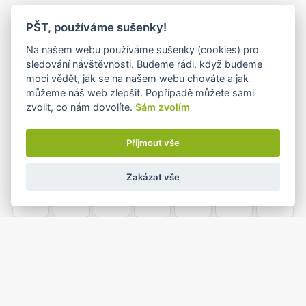
PO
ÚT
ST
ČT
PÁ
SO
NE
PŠT, používáme sušenky!
26
27
28
29
30
31
1
Na našem webu používáme sušenky (cookies) pro
sledování návštěvnosti. Budeme rádi, když budeme
moci vědět, jak se na našem webu chováte a jak
můžeme náš web zlepšit. Popřípadě můžete sami
2
3
4
5
6
7
8
zvolit, co nám dovolíte.
Sám zvolím
Přijmout vše
9
10
11
12
13
14
15
Zakázat vše
16
17
18
19
20
21
22
23
24
25
26
27
28
29