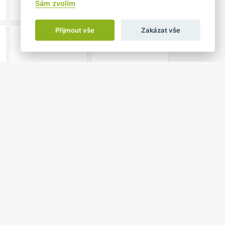
Sám zvolím
Přijmout vše
Zakázat vše
21
22
28
29
4
5