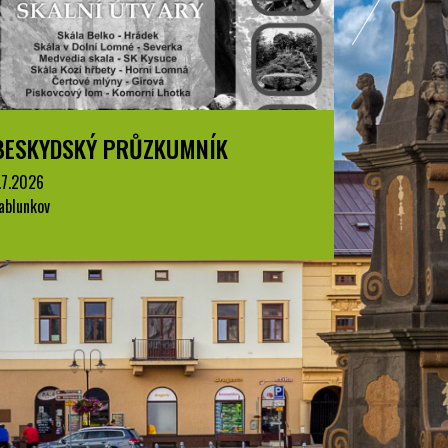
BESKYDSKÝ PRŮZKUMNÍK
BESKYD
.7.2026
1.7.2026
ablunkov
Jablunkov