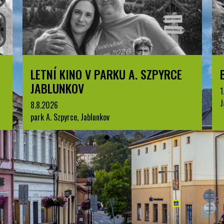
LETNÍ KINO V PARKU A. SZPYRCE
JABLUNKOV
1
J
8.8.2026
park A. Szpyrce, Jablunkov