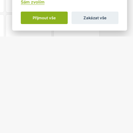
Sám zvolím
Přijmout vše
Zakázat vše
21
22
28
29
4
5