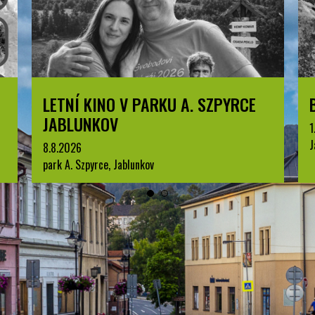
LETNÍ KINO V PARKU A. SZPYRCE
JABLUNKOV
1
J
8.8.2026
park A. Szpyrce, Jablunkov