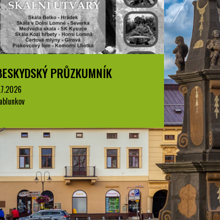
BESKYDSKÝ PRŮZKUMNÍK
BESKYD
.7.2026
1.7.2026
ablunkov
Jablunkov